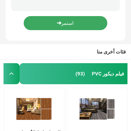
ألواح أرضية من خشب البلوط ذاتية اللصق PVC 2.0 مم لغرفة المعيشة
الأرضيات البلاستيكية للماء اللوح 2.0 مم 2.5 مم 3.0 مم طلاء للأشعة فوق البنفسجية
فيلم PVC لاصق ذاتي
152.4 مم × 914.4 مم PVC لوح الأرضيات الخشب الحبوب 2.0 مم 2.5 مم
أرضيات من الخشب PVC الاسكندنافي الرمادي 2.0 مم مقاومة للماء 6 × 36 بوصة
فيلم الخشب الحبوب البلاستيكية
LVT PVC Plank Flooring 2.0mm 2.5mm 3.0mm 4.0mm Wood Embossed UV Coating
فئات أخرى منا
فيلم الأثاث البلاستيكية
أرضيات LVT
فيلم ديكور PVC
(93)
الأرضيات البلاستيكية
قشر ولصق أرضيات الفينيل
ارضيات فينيل خشبية