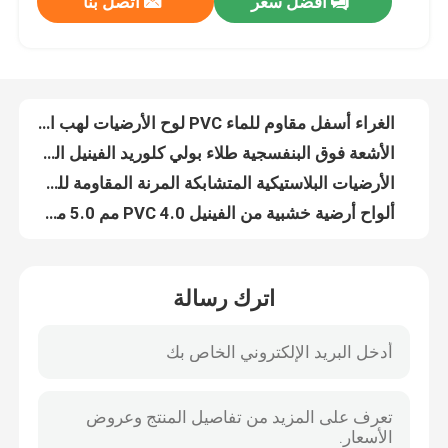
افضل سعر
اتصل بنا
الغراء أسفل مقاوم للماء PVC لوح الأرضيات لهب المقاومة 2.0 مم 2.5 مم
الأشعة فوق البنفسجية طلاء بولي كلوريد الفينيل الخشب اللوح الأرضيات الديكورات المنزلية الرطوبة برهان
Factory Tour
الأرضيات البلاستيكية المتشابكة المرنة المقاومة للماء سهلة التنظيف 6 × 36 بوصة
ألواح أرضية خشبية من الفينيل PVC 4.0 مم 5.0 مم 6 × 36 بوصة 8 × 48 بوصة
Quality Control
الأرضيات الخشبية الداكنة 6 `` X 48 '' PVC سكني تجاري
المرآب / ألواح أرضية PVC داخلية مقاومة للماء 3.0 مم 4.0 مم 5.0 مم
Contact Us
EIR Floor PVC Plank Flooring 3.0mm 4.0mm 5.0mm 18 `` X 18 ''
18x18 '' 3.0mm PVC Wood Plank Flooring UV طلاء ألواح الخشب PVC
الصناعية PVC اللوح الأرضيات EIR الطابق المرآب للماء
Request A Quote
5.0mm PVC فينيل ألواح أرضية سهلة التنظيف بالأشعة فوق البنفسجية طلاء
اترك رسالة
EIR PVC لوح الأرضيات المضادة للانزلاق 18x18 4.0mm 5.0mm
فيلم ديكور PVC
3.0mm PVC اللوح الخشبي الأرضيات الصناعية طلاء للأشعة فوق البنفسجية PVC الفينيل الألواح
الحمام PVC الفينيل اللوح الخشبي الأرضيات للماء 3.0 مم
فيلم الطباعة البلاستيكية
ألواح الأرضيات البلاستيكية ذاتية اللصق الصناعية 3.0 مم 4.0 مم 5.0 مم
4.0mm 5.0mm 3.0mm PVC لوح الأرضيات 18x18 '' طلاء للأشعة فوق البنفسجية
فيلم مغلفة PVC