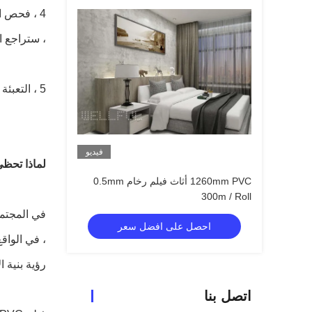
4 ، فحص ا
، ستراجع ا
5 ، التعبئة والتسليم: سنقوم بتغليفه جيدًا بالفيلم وربط الحزام.
فيديو
لماذا تحظى
1260mm PVC أثاث فيلم رخام 0.5mm
300m / Roll
في المجتمع
احصل على افضل سعر
، في الواق
رؤية بنية ا
اتصل بنا