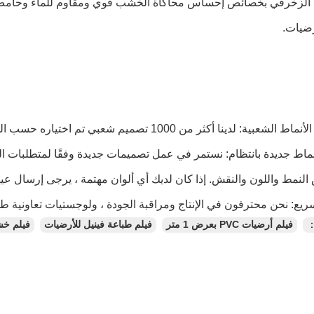
فيلم PVC الزخرفي بخصائص إحساس محاكاة الخشب قوي ومقاوم للماء وحامض
رضيات.
：
فيلم أرضيات PVC بعرض 1 متر
فيلم طباعة فينيل للأرضيات
فيلم خش