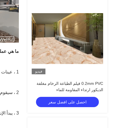
ما هي عملية
فيديو
1 ، عينات من العملاء (إذا كنت بحاجة إلى لون مخصص)
0.2mm PVC فيلم الطباعة الرخام مغلفة
الديكور ارتداء المقاومة للماء
2 ، سيقوم قسم البحث والتصميم لدينا بنفس التصميم كعينات وإجراء اختبار.
احصل على افضل سعر
3 ، يبدأ الإنتاج بآلات طباعة الحفر بالألوان 6 المتقدمة.