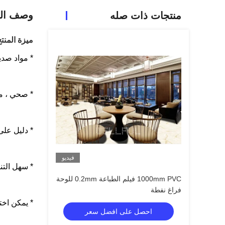
وصف الم
منتجات ذات صله
ميزة المنتج
* مواد صدي
* صحي ، مقا
* دليل على
فيديو
* سهل الت
1000mm PVC فيلم الطباعة 0.2mm للوحة
فراغ نفطة
* يمكن اختي
احصل على افضل سعر