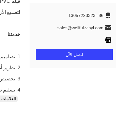
لتصنيع الأ
86--13057223323
sales@wellful-vinyl.com
خدمتنا
اتصل الآن
1. تصاميم الأنماط الشعبية: لدينا أكثر من 1000 تصميم شعبي تم اختياره حسب السوق.
2. تطوير أنماط جديدة بانتظام: نستمر في عمل تصميمات جديدة وفقًا لمتطلبات العملاء.
3. تخصيص النمط واللون والنقش. إذا كان لديك أي ألوان مهتمة ، يرجى إرسال عينتك إلينا ، وسوف نبذل نفس التصاميم بالنسبة لك.
4. تسليم سريع: نحن محترفون في الإنتاج ومراقبة الجودة ، ولوجستيات تعاونية طويلة الأجل تأكد من النقل السريع.
العلامات