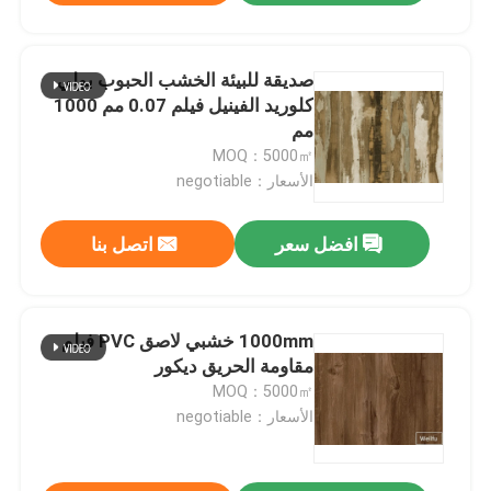
صديقة للبيئة الخشب الحبوب بولي
كلوريد الفينيل فيلم 0.07 مم 1000
مم
MOQ：5000㎡
الأسعار：negotiable
افضل سعر
اتصل بنا
1000mm خشبي لاصق PVC فيلم
مقاومة الحريق ديكور
MOQ：5000㎡
الأسعار：negotiable