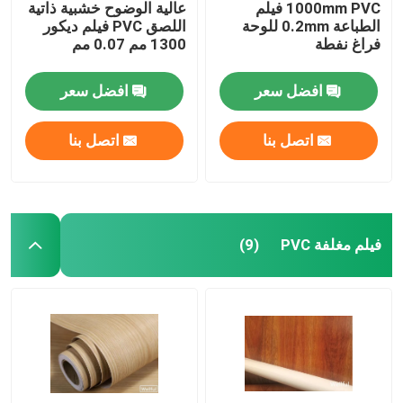
1000mm PVC فيلم
عالية الوضوح خشبية ذاتية
الطباعة 0.2mm للوحة
اللصق PVC فيلم ديكور
فراغ نفطة
1300 مم 0.07 مم
افضل سعر
افضل سعر
اتصل بنا
اتصل بنا
فيلم مغلفة PVC
(9)