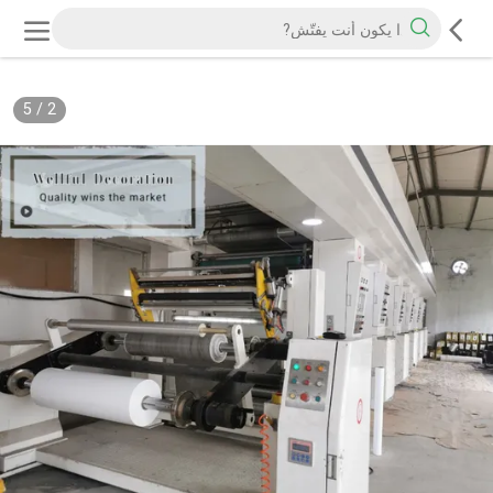
5
/
2