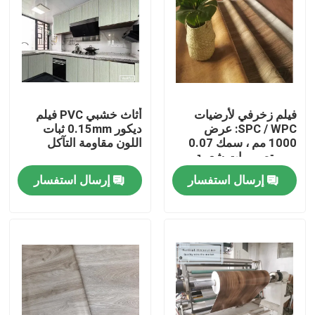
فيلم زخرفي لأرضيات
أثاث خشبي PVC فيلم
SPC / WPC: عرض
ديكور 0.15mm ثبات
1000 مم ، سمك 0.07
اللون مقاومة التآكل
مم ، تصميمات شعبية
إرسال استفسار
إرسال استفسار
Home
Products
About Us