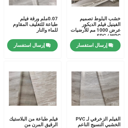
Factory Tour
خشب البلوط تصميم
0.07ملم ورقة فيلم
الفينيل فيلم الديكور
طباعة للتغليف المقاوم
عرض 1000 مم للأرضيات
للماء والنار
Quality Control
SPC / WPC
إرسال استفسار
إرسال استفسار
Contact Us
Request A Quote
فيلم ديكور PVC
فيلم الطباعة البلاستيكية
الفيلم الزخرفي لـ PVC
فيلم طباعة من البلاستيك
الخشبي النسيج الناعم
الرقيق المرن من
فيلم مغلفة PVC