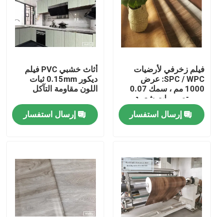
فيلم زخرفي لأرضيات
أثاث خشبي PVC فيلم
SPC / WPC: عرض
ديكور 0.15mm ثبات
1000 مم ، سمك 0.07
اللون مقاومة التآكل
مم ، تصميمات شعبية
إرسال استفسار
إرسال استفسار
Home
Products
About Us