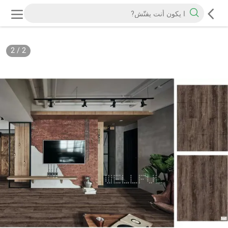
2
/
2