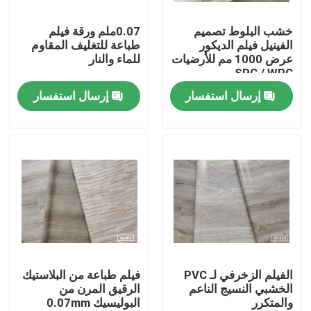
خشب البلوط تصميم
0.07ملم ورقة فيلم
Factory Tour
الفينيل فيلم الديكور
طباعة للتغليف المقاوم
عرض 1000 مم للأرضيات
للماء والنار
SPC / WPC
Quality Control
إرسال استفسار
إرسال استفسار
Contact Us
Request A Quote
فيلم ديكور PVC
فيلم الطباعة البلاستيكية
الفيلم الزخرفي لـ PVC
فيلم طباعة من البلاستيك
الخشبي النسيج الناعم
الرقيق المرن من
والمتكرر
البوليسيك 0.07mm
فيلم مغلفة PVC