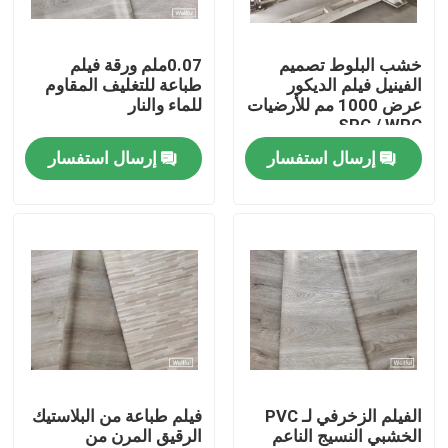
Factory Tour
خشب البلوط تصميم
0.07ملم ورقة فيلم
الفينيل فيلم الديكور
طباعة للتغليف المقاوم
عرض 1000 مم للأرضيات
للماء والنار
Quality Control
SPC / WPC
إرسال استفسار
إرسال استفسار
Contact Us
Request A Quote
فيلم ديكور PVC
فيلم الطباعة البلاستيكية
الفيلم الزخرفي لـ PVC
فيلم طباعة من البلاستيك
الخشبي النسيج الناعم
الرقيق المرن من
فيلم مغلفة PVC