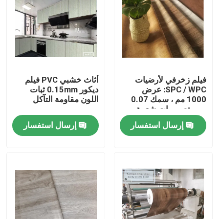
فيلم زخرفي لأرضيات
أثاث خشبي PVC فيلم
SPC / WPC: عرض
ديكور 0.15mm ثبات
1000 مم ، سمك 0.07
اللون مقاومة التآكل
مم ، تصميمات شعبية
إرسال استفسار
إرسال استفسار
Home
Products
About Us