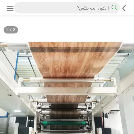
2
/
2