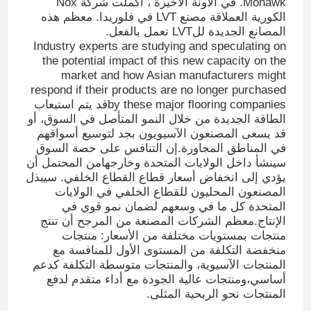
Mohawk. في الآونة الأخيرة ، أكملت شركة Nox
الكورية العملاقة مصنع LVT في فلوريدا. معظم هذه
المصانع الجديدة للLVT تعمل بالفعل.
Industry experts are studying and speculating on
the potential impact of this new capacity on the
market and how Asian manufacturers might
respond if their products are no longer purchased
by these major flooring companiesقد يتم استيعاب
الطاقة الجديدة من خلال النمو المتأصل في السوق، أو
قد يسعى المصنعون الآسيويون بجد لتوسيع أسواقهم
في المناطق المجاورة.إن التنافس على حصة السوق
سينشأ داخل الولايات المتحدة وخارجهامن المحتمل أن
يؤدي إلى انخفاض أسعار قطاع القطاع الخلفي. سيبذل
المصنعون المحليون للقطاع الخلفي في الولايات
المتحدة كل ما في وسعهم لضمان نمو قوي في
الإنتاج.معظم الشركات المصنعة من المرجح أن تنتج
منتجات بمستويات مختلفة من الأسعار: منتجات
منخفضة التكلفة من المستوى الأول للمنافسة مع
المنتجات الآسيوية، والمنتجات متوسطة التكلفة كدعم
أساسي،ومنتجات عالية الجودة مع أداء متقدم لدفع
المنتجات نحو الربحية المثلى.