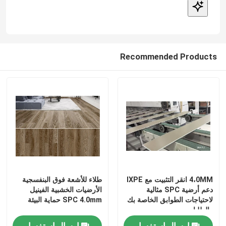
Factory Tour
Recommended Products
Quality Control
Contact Us
Request A Quote
فيلم ديكور PVC
4،0MM انقر التثبيت مع IXPE
طلاء للأشعة فوق البنفسجية
فيلم الطباعة البلاستيكية
دعم أرضية SPC مثالية
الأرضيات الخشبية الفينيل
لاحتياجات الطوابق الخاصة بك
SPC 4.0mm حماية البيئة
والطلبات
فيلم مغلفة PVC
إرسال استفسار
إرسال استفسار