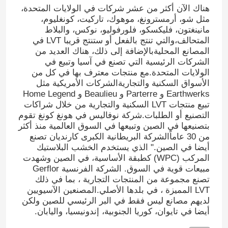
هناك الآن أكثر من عشر شركات في الولايات المتحدة،
مثل شو، أرمسترونغ، موهوك، تاركيت، كونغليوم،
مانينغتون، فليكسكو، فلورفوليو، نوكس، والبلاط
المتحالف،والتي تنتج بالفعل أو ستنتج قريبا LVT في
المصانع المحليةبالإضافة إلى ذلك، هناك العديد من
الشركات الرئيسية التي تصنع في آسيا وتبيع في
الولايات المتحدة.مع منتجات معترف بها في كل من
الأسواق السكنية والتجاريةالشركات الأمريكية مثل
Earthwerks و Parterre و Beaulieu و Home Legend
تبيع منتجات LVT السكنية والتجارية من خلال شراكات
التصنيع أو الطلبات.شركة نوفاليس في هونغ كونغ تقوم
بتصنيعها في الصين وتبيعها في السوق العالمية منذ أكثر
من 30 عاماًالشركة البريطانية الكبرى كارنديان تصنع
أيضا في الصين." الذي يستخدم الخشب البلاستيك
المركب (WPC) كطبقة الأساسية، في الصين وشهدت
Home
مبيعات قوية في السوق. الشركة الفرنسية Gerflor
تصنع مجموعة من المنتجات التجارية ، بما في ذلك
LVT المميزة ، في بلدها الأصلي.المصنعين الآسيويين
Products
لديهم مصانع ليس فقط في البر الرئيسي للصين ولكن
أيضا في تايوان، كوريا الجنوبية، إندونيسيا، واليابان.
About Us