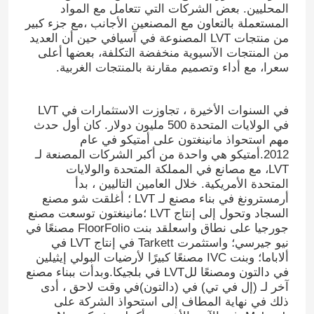
المحليين. بعض الشركات التي تتعامل مع المواد
المستعملة بالتعاون مع المصنعين الأجانب ،مع جزء كبير
من منتجات LVT المصنوعة في آسيافي حين أن العديد
من المنتجات الآسيوية منخفضة التكلفة، بعضها أعلى
سعرا، مع أداء وتصميم مقارنة بالمنتجات الغربية.
في السنوات الأخيرة ، تجاوزت الاستثمارات في LVT
في الولايات المتحدة 500 مليون دولار. كان أول حدث
مهم استحواذ مانينغتون على أمتيكو في عام
2012.أمتيكو هي واحدة من أكبر الشركات المصنعة لـ
LVT، مع مصانع في المملكة المتحدة والولايات
المتحدة الأمريكية. خلال العامين التاليين ، بدأ
أرمسترونغ في بناء مصنع لـ LVT ؛ أغلقت شو مصنع
السجاد وتحول إلى إنتاج LVT ؛مانينغتون توسعت مصنع
جورجيا على نطاق واسعلقد بنت FloorFolio مصنعًا في
نيو جيرسي؛ واستثمرت Tarkett في إنتاج LVT في
ألاباما؛ وبنت IVC مصنعًا كبيرًا لأرضيات البولي إيثيلين
في دالتون ومصنعًا للLVT في بلجيكا.وبدأت ببناء مصنع
آخر لـ (إل في تي) في (دالتون)في وقت لاحق ، أدى
ذلك في نهاية المطاف إلى استحواذ الشركة على