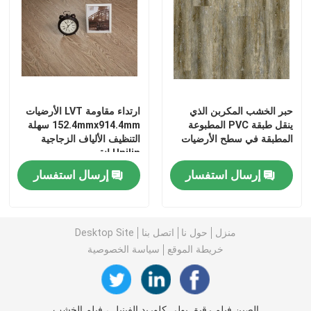
ملصق الحائط من البيت
حبر الخشب المكربن ​​الذي
ارتداء مقاومة LVT الأرضيات
ينقل طبقة PVC المطبوعة
152.4mmx914.4mm سهلة
المطبقة في سطح الأرضيات
التنظيف الألياف الزجاجية
Unilin انقر
إرسال استفسار
إرسال استفسار
منزل
حول نا
اتصل بنا
Desktop Site
خريطة الموقع
سياسة الخصوصية
الصين فيلم رقيق بولي كلوريد الفينيل ، فيلم الخشب