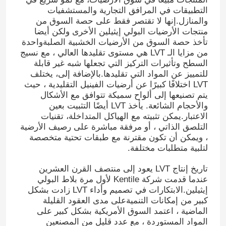
التطبيقات في المرافق التجارية والمستشفيات
والمنازل.إنها لا تقتصر فقط على حصة السوق من
منتجات الأرضيات البولي إيثيلين الأخرى ولكن أيضا
تأخذ حصة السوق من الأرضيات الخشبية الصلبةواحدة
من مزايا الـ LVT هي مستوى تقليدها العالي ، مع نسيج
السطح وتأثيرات التركيز التي تجعلها شبه غير قابلة
للتمييز عن المواد التي تقليدها.بالإضافة إلى، يختلف
LVT اختلافًا كبيرًا عن أرضيات الفينيل التقليدية ، حيث
يتم تصنيعها إلى ألواح سميكة تتوافق مع الأشكال
والأحجام الشائعة. يأخذ LVT أيضًا التثبيت بعين
الاعتبار.يمكن تثبيته مع الهياكل المتداخلة، تقنيات
التلصق الذاتي ، أو مرفقة مباشرة على رصيف الأرضية
، ويمكن أن تكون مقترنة مع طبقات تحتية متخصصة
لتلبية متطلبات مختلفة.
تاريخ إنتاج LVT يعود إلى منتصف القرن العشرين
عندما قدمت شركة Kentile لأول مرة بلاط البولي
إيثيلين.الابتكارات في تصميم وأداء LVT زادت بشكل
كبير من إمكانات التنميةعلى مدى العقود القليلة
الماضية ، اعتمد السوق الأمريكية بشكل كبير على
المواد المستوردة ، مع عدد قليل من المصنعين